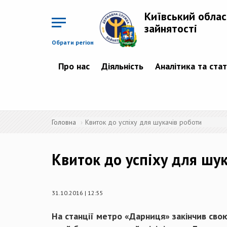
Перейти
до
Київський облас
основного
матеріалу
зайнятості
Обрати регіон
Про нас
Діяльність
Аналітика та ста
Головна
Квиток до успіху для шукачів роботи
Квиток до успіху для шу
31.10.2016 | 12:55
На станції метро «Дарниця» закінчив свою