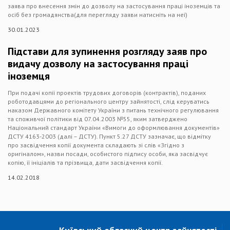
заява про внесення змін до дозволу на застосування праці іноземців та
осіб без громадянства(для перегляду заяви натисніть на неї)
30.01.2023
Підстави для зупинення розгляду заяв про
видачу дозволу на застосування праці
іноземця
При подачі копії проектів трудових договорів (контрактів), поданих
роботодавцями до регіонального центру зайнятості, слід керуватись
наказом Державного комітету України з питань технічного регулювання
та споживчої політики від 07.04.2003 №55, яким затверджено
Національний стандарт України «Вимоги до оформлювання документів»
ДСТУ 4163-2003 (далі – ДСТУ). Пункт 5.27 ДСТУ зазначає, що відмітку
про засвідчення копії документа складають зі слів «Згідно з
оригіналом», назви посади, особистого підпису особи, яка засвідчує
копію, її ініціалів та прізвища, дати засвідчення копії.
14.02.2018