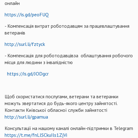
онлайн
https://is.gd/peoFUQ
- Компенсація витрат роботодавцям за працевлаштування
ветеранів
http://surl.li/fztyck
- Компенсація для роботодавцівза облаштування робочого
місця для людини з інвалідністю
https://is.gd/JODgcr
Щоб скористатися послугами, ветерани та ветеранки
можуть звертатися до будь-якого центру зайнятості.
Контакти Київської обласної служби зайнятості
http://surl.li/gpamua
Консультації на нашому каналі онлайн-підтримки в Telegram
https://t.me/fnLlSCkuIls1ZjVi