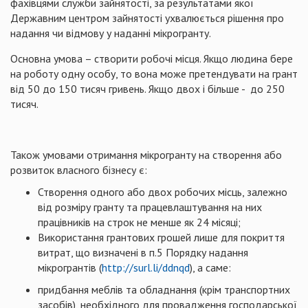
фахівцями служби зайнятості, за результатами якої
Державним центром зайнятості ухвалюється рішення про
надання чи відмову у наданні мікрогранту.
Основна умова – створити робочі місця. Якщо людина бере
на роботу одну особу, то вона може претендувати на грант
від 50 до 150 тисяч гривень. Якщо двох і більше - до 250
тисяч.
Також умовами отримання мікрогранту на створення або
розвиток власного бізнесу є:
Створення одного або двох робочих місць, залежно
від розміру гранту та працевлаштування на них
працівників на строк не менше як 24 місяці;
Використання грантових грошей лише для покриття
витрат, що визначені в п.5 Порядку надання
мікрогрантів (
http://surl.li/ddnqd
), а саме:
придбання меблів та обладнання (крім транспортних
засобів), необхідного для провадження господарської