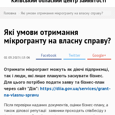
Київський обласний центр зайнятості
Головна
Які умови отримання мікрогранту на власну справу?
Які умови отримання
мікрогранту на власну справу?
Facebook
Twitter
Google+
02.03.2023 | 15:06
Отримати мікрогрант можуть як діючі підприємці,
так і люди, які лише планують заснувати бізнес.
Для цього потрібно подати заяву та бізнес-план
через сайт "Дія":
https://diia.gov.ua/services/grant-
na-vlasnu-spravu
Після перевірки наданих документів, оцінки бізнес-плану, а
також ділової репутації заявники проходять співбесіду з