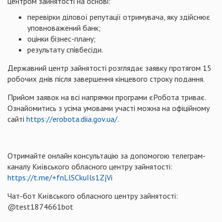
центром зайнятості на основі:
перевірки ділової репутації отримувача, яку здійснює
уповноважений банк;
оцінки бізнес-плану;
результату співбесіди.
Державний центр зайнятості розглядає заявку протягом 15
робочих днів після завершення кінцевого строку подання.
Прийом заявок на всі напрямки програми єРобота триває.
Ознайомитись з усіма умовами участі можна на офіційному
сайті
https://erobota.diia.gov.ua/
.
Отримайте онлайн консультацію за допомогою телеграм-
каналу Київського обласного центру зайнятості:
https://t.me/+fnLlSCkuIls1ZjVi
Чат-бот Київського обласного центру зайнятості:
@test1874661bot