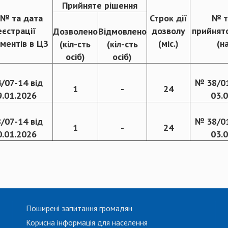
Прийняте рішення
 № та дата
Строк дії
№ т
еєстрації
дозволу
прийнят
Дозволено
Відмовлено
ментів в ЦЗ
(міс.)
(н
(кіл-сть
(кіл-сть
осіб)
осіб)
/07-14 від
№ 38/01
1
-
24
9.01.2026
03.
/07-14 від
№ 38/01
1
-
24
0.01.2026
03.
Поширені запитання громадян
Корисна інформація для населення