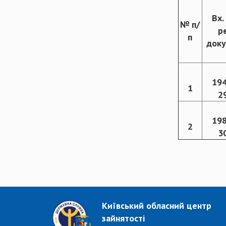
Вх.
№ п/
р
п
доку
194
1
2
198
2
3
Київський обласний центр
зайнятості