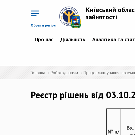
Перейти
до
Київський облас
основного
матеріалу
зайнятості
Обрати регіон
Про нас
Діяльність
Аналітика та ста
Головна
Роботодавцям
Працевлаштування іноземців
Реєстр рішень від 03.10.
Вх.
№ п/