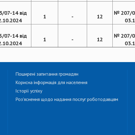
3/07-14 від
№ 207/0
1
-
12
2.10.2024
03.
5/07-14 від
№ 207/0
1
-
12
2.10.2024
03.
Поширені запитання громадян
Корисна інформація для населення
Історії успіху
Роз'яснення щодо надання послуг роботодавцям