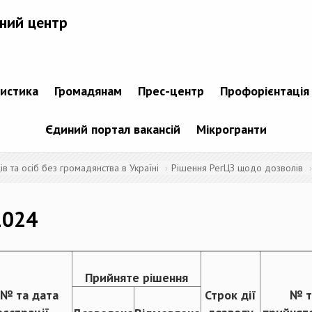
ний центр
тистика
Громадянам
Прес-центр
Профорієнтація
Єдиний портал вакансій
Мікрогранти
 та осіб без громадянства в Україні
Рішення РегЦЗ щодо дозволів
2024
Прийняте рішення
 № та дата
Строк дії
№ т