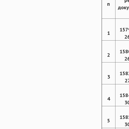
р
п
доку
157
1
2
158
2
2
158
3
2
158
4
3
158
5
3