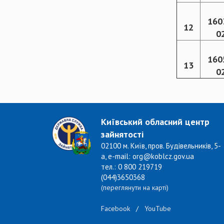
160
12
0
160
13
0
Київський обласний центр
зайнятості
02100 м. Київ, пров. Будівельників, 5-
а, e-mail: org@koblcz.gov.ua
тел.: 0 800 219719
(044)3650368
(переглянути на карті)
Facebook
/
YouTube