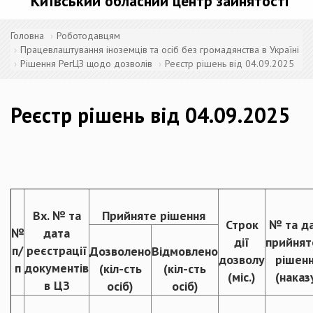
Київський обласний центр зайнятості
Головна
Роботодавцям
Працевлаштування іноземців та осіб без громадянства в Україні
Рішення РегЦЗ щодо дозволів
Реєстр рішень від 04.09.2025
Реєстр рішень від 04.09.2025
Вх. № та
Прийняте рішення
Строк
№ та д
№
дата
дії
прийнят
п/
реєстрації
Дозволено
Відмовлено
дозволу
рішен
п
документів
(кіл-сть
(кіл-сть
(міс.)
(наказ
в ЦЗ
осіб)
осіб)