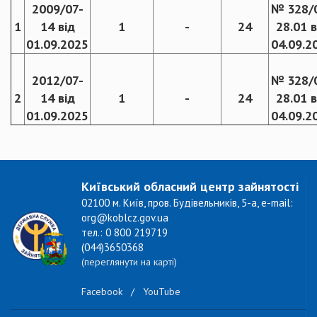
2009/07-
№ 328/
1
14 від
1
-
24
28.01 в
01.09.2025
04.09.2
2012/07-
№ 328/
2
14 від
1
-
24
28.01 в
01.09.2025
04.09.2
Київський обласний центр зайнятості
02100 м. Київ, пров. Будівельників, 5-а, e-mail:
org@koblcz.gov.ua
тел.: 0 800 219719
(044)3650368
(переглянути на карті)
Facebook
/
YouTube