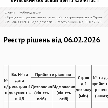
Київський обласний центр зайнятості
Головна
Роботодавцям
Працевлаштування іноземців та осіб без громадянства в Україні
Рішення РегЦЗ щодо дозволів
Реєстр рішень від 06.02.2026
Реєстр рішень від 06.02.2026
Вх. № та
Прийняте рішення
Строк
№ та д
№
дата
дії
прийнят
п/
реєстрації
Дозволено
Відмовлено
дозволу
рішен
п
документів
(кіл-сть
(кіл-сть
(міс.)
(наказ
в ЦЗ
осіб)
осіб)