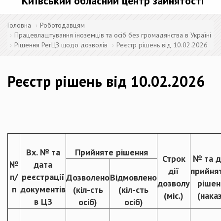
Київський обласний центр зайнятості
Головна
Роботодавцям
Працевлаштування іноземців та осіб без громадянства в Україні
Рішення РегЦЗ щодо дозволів
Реєстр рішень від 10.02.2026
Реєстр рішень від 10.02.2026
Вх. № та
Прийняте рішення
Строк
№ та д
№
дата
дії
прийня
п/
реєстрації
Дозволено
Відмовлено
дозволу
рішен
п
документів
(кіл-сть
(кіл-сть
(міс.)
(нака
в ЦЗ
осіб)
осіб)