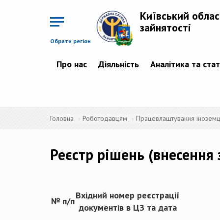
Перейти
до
Київський облас
основного
матеріалу
зайнятості
Обрати регіон
Про нас
Діяльність
Аналітика та ста
Головна
Роботодавцям
Працевлаштування іноземців
Реєстр рішень (внесення 
Вхідний номер реєстрації
№ п/п
документів в ЦЗ
та дата