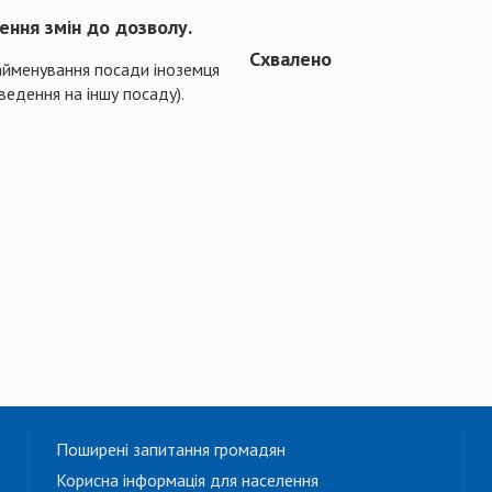
ення змін до дозволу.
Схвалено
айменування посади іноземця
ведення на іншу посаду).
Поширені запитання громадян
Корисна інформація для населення