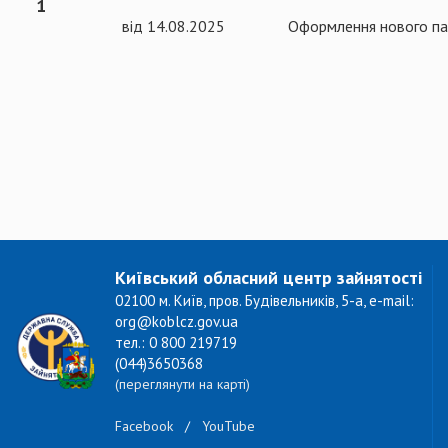
1
від 14.08.2025
Оформлення нового па
Київський обласний центр зайнятості
02100 м. Київ, пров. Будівельників, 5-а, e-mail:
org@koblcz.gov.ua
тел.: 0 800 219719
(044)3650368
(переглянути на карті)
Facebook
/
YouTube