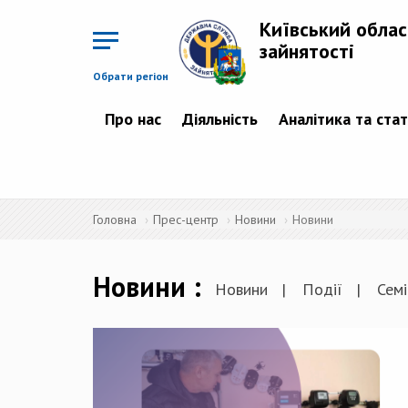
Перейти
до
Київський облас
основного
матеріалу
зайнятості
Обрати регіон
Про нас
Діяльність
Аналітика та ста
Головна
Прес-центр
Новини
Новини
Новини
Новини
Події
Семі