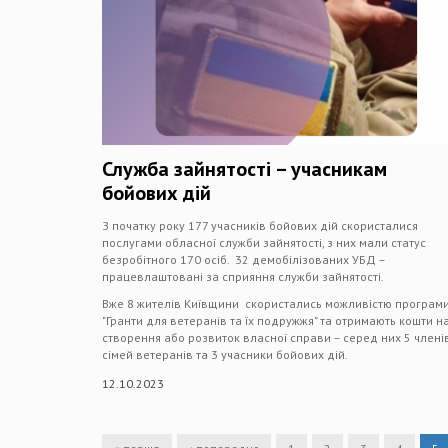
Служба зайнятості – учасникам
бойових дій
З початку року 177 учасників бойових дій скористалися
послугами обласної служби зайнятості, з них мали статус
безробітного 170 осіб. 32 демобілізованих УБД –
працевлаштовані за сприяння служби зайнятості.
Вже 8 жителів Київщини скористались можливістю програм
"Гранти для ветеранів та їх подружжя" та отримають кошти н
створення або розвиток власної справи – серед них 5 члені
сімей ветеранів та 3 учасники бойових дій.
12.10.2023