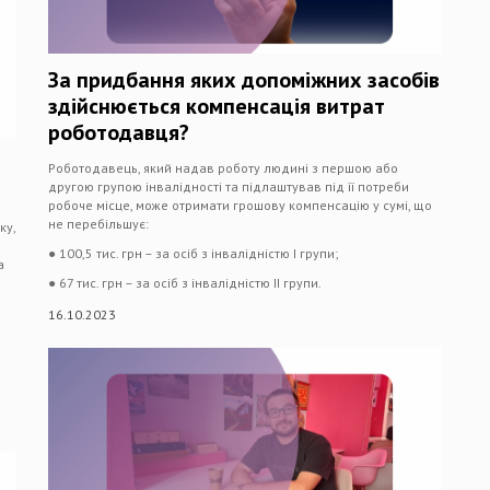
За придбання яких допоміжних засобів
здійснюється компенсація витрат
роботодавця?
Роботодавець, який надав роботу людині з першою або
другою групою інвалідності та підлаштував під її потреби
робоче місце, може отримати грошову компенсацію у сумі, що
не перебільшує:
ку,
● 100,5 тис. грн – за осіб з інвалідністю І групи;
а
● 67 тис. грн – за осіб з інвалідністю ІІ групи.
16.10.2023
м