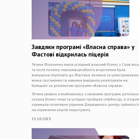
Завдяки програмі «Власна справа» у
Фастові відкрилась піцерія
Тетяна Філоненко мала успішний власний бізнес у Слов’янсь
та після початку повномасштабного вторгнення була
вимушена переїхати до Фастова. Активна та цілеспрямован
жінка свої вміння та навички вирішила реалізувати на
Київщині за допомогою програми «Власна справа».
Тетяна уважно ознайомилась з умовами програми, ретельно
склала бізнес-план та успішно пройшла співбесіду, а згодо
отримала позитивне рішення Державного центру зайнятості
на отримання коштів мікрогранту.
23.10.2023