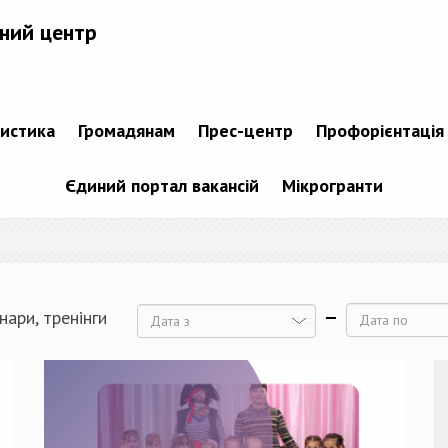
ний центр
тистика
Громадянам
Прес-центр
Профорієнтація
Єдиний портал вакансій
Мікрогранти
нари, тренінги
Дата
Дата