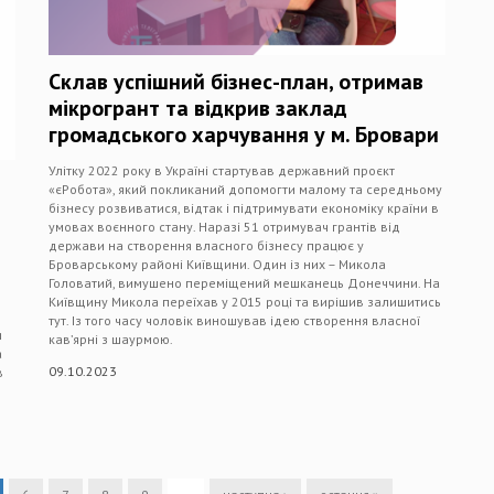
Склав успішний бізнес-план, отримав
мікрогрант та відкрив заклад
громадського харчування у м. Бровари
Улітку 2022 року в Україні стартував державний проєкт
«єРобота», який покликаний допомогти малому та середньому
бізнесу розвиватися, відтак і підтримувати економіку країни в
умовах воєнного стану. Наразі 51 отримувач грантів від
держави на створення власного бізнесу працює у
Броварському районі Київщини. Один із них – Микола
Головатий, вимушено переміщений мешканець Донеччини. На
Київщину Микола переїхав у 2015 році та вирішив залишитись
тут. Із того часу чоловік виношував ідею створення власної
и
кав’ярні з шаурмою.
а
09.10.2023
в