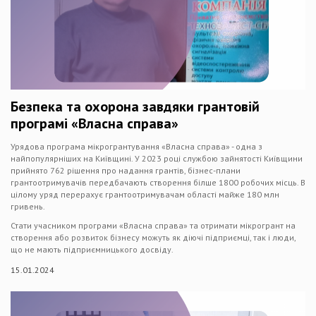
Безпека та охорона завдяки грантовій
програмі «Власна справа»
Урядова програма мікрогрантування «Власна справа» - одна з
найпопулярніших на Київщині. У 2023 році службою зайнятості Київщини
прийнято 762 рішення про надання грантів, бізнес-плани
грантоотримувачів передбачають створення білше 1800 робочих місць. В
цілому уряд перерахує грантоотримувачам області майже 180 млн
гривень.
Стати учасником програми «Власна справа» та отримати мікрогрант на
створення або розвиток бізнесу можуть як діючі підприємці, так і люди,
що не мають підприємницького досвіду.
15.01.2024